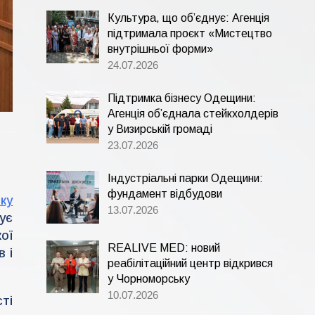
Культура, що об’єднує: Агенція
підтримала проєкт «Мистецтво
внутрішньої форми»
24.07.2026
Підтримка бізнесу Одещини:
Агенція об’єднала стейкхолдерів
у Визирській громаді
23.07.2026
Індустріальні парки Одещини:
фундамент відбудови
ку
13.07.2026
ує
кої
REALIVE MED: новий
 і
реабілітаційний центр відкрився
у Чорноморську
10.07.2026
ті