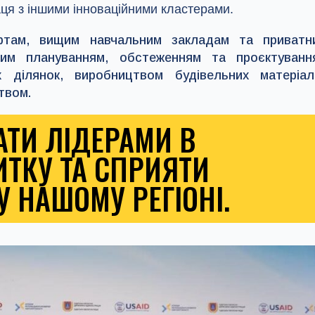
аця з іншими інноваційними кластерами.
ртам, вищим навчальним закладам та приватн
чним плануванням, обстеженням та проєктуванн
х ділянок, виробництвом будівельних матеріалі
твом.
АТИ ЛІДЕРАМИ В
ИТКУ ТА СПРИЯТИ
 НАШОМУ РЕГІОНІ.