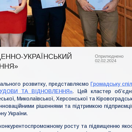
ІВДЕННО-УКРАЇНСЬКИЙ
Оприлюднено
02.02.2024
в
ЕННЯ»
і
д
a
d
m
онального розвитку, представляємо
Громадську спіл
i
БУДОВИ ТА ВІДНОВЛЕННЯ»
. Цей кластер об’єдн
n
-
еської, Миколаївської, Херсонської та Кіровоградсь
r
d
інноваційними рішеннями та підтримкою підприємців
a
ну України.
 конкурентоспроможному росту та підвищенню якос