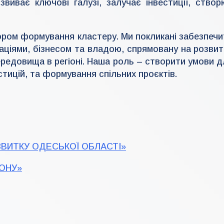
виває ключові галузі, залучає інвестиції, створ
тором формування кластеру. Ми покликані забезпечи
заціями, бізнесом та владою, спрямовану на розвит
ередовища в регіоні. Наша роль – створити умови д
стицій, та формування спільних проєктів.
ЗВИТКУ ОДЕСЬКОЇ ОБЛАСТІ»
ІОНУ»