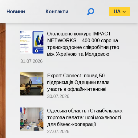
Пошук:
Новини
Контакти
UA
Оголошено конкурс IMPACT
NETWORKS – 400 000 євро на
транскордонне співробітництво
між Україною та Молдовою
31.07.2026
Export Connect: понад 50
підприємців Одещини взяли
участь в офлайн-інтенсиві
30.07.2026
Одеська область і Стамбульська
торгова палата: нові можливості
для бізнес-кооперації
27.07.2026