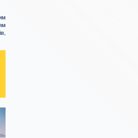
им
ям
в,