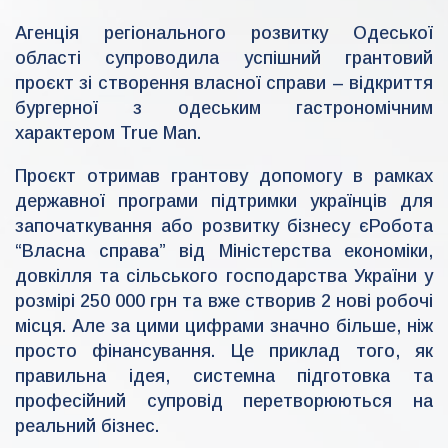
d
m
Агенція регіонального розвитку Одеської
i
області супроводила успішний грантовий
n
-
проєкт зі створення власної справи – відкриття
r
d
бургерної з одеським гастрономічним
a
характером True Man.
Проєкт отримав грантову допомогу в рамках
державної програми підтримки українців для
започаткування або розвитку бізнесу єРобота
“Власна справа” від Міністерства економіки,
довкілля та сільського господарства України у
розмірі 250 000 грн та вже створив 2 нові робочі
місця. Але за цими цифрами значно більше, ніж
просто фінансування. Це приклад того, як
правильна ідея, системна підготовка та
професійний супровід перетворюються на
реальний бізнес.