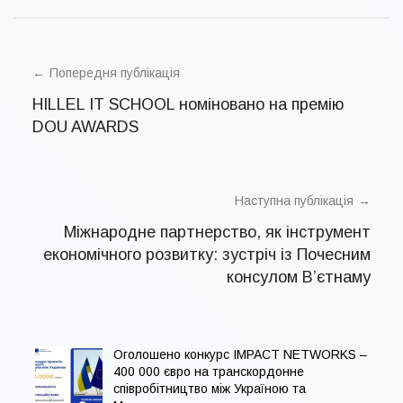
Г
POST
р
а
NAVIGATION
Попередня публікація
н
т
HILLEL IT SCHOOL номіновано на премію
и
,
DOU AWARDS
У
с
п
і
ш
Наступна публікація
н
і
к
Міжнародне партнерство, як інструмент
е
економічного розвитку: зустріч із Почесним
й
с
консулом В’єтнаму
и
Оголошено конкурс IMPACT NETWORKS –
400 000 євро на транскордонне
співробітництво між Україною та