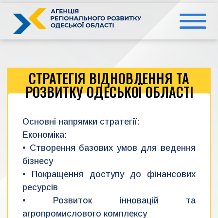
Перейти
до
вмісту
СТРАТЕГІЯ ВІДНОВЛЕННЯ ТА
РОЗВИТКУ ОДЕСЬКОЇ ОБЛАСТІ
Основні напрямки стратегії:
Економіка:
• Створення базових умов для ведення
бізнесу
• Покращення доступу до фінансових
ресурсів
• Розвиток інновацій та
агропромислового комплексу