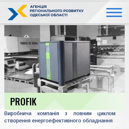
Перейти
до
вмісту
PROFIK
Виробнича компанія з повним циклом
створення енергоефективного обладнання