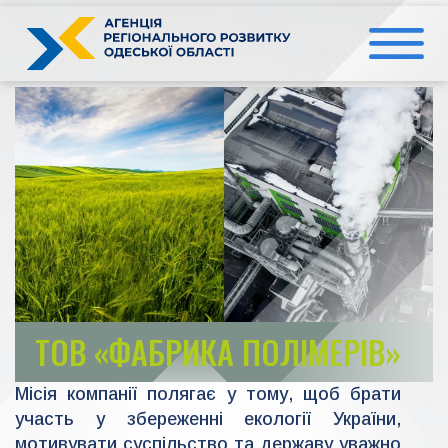
Перейти
до
вмісту
ТОВ «ФАБРИКА ПОЛІМЕРІВ»
Місія компанії полягає у тому, щоб брати
участь у збереженні екології України,
мотивувати суспільство та державу уважно