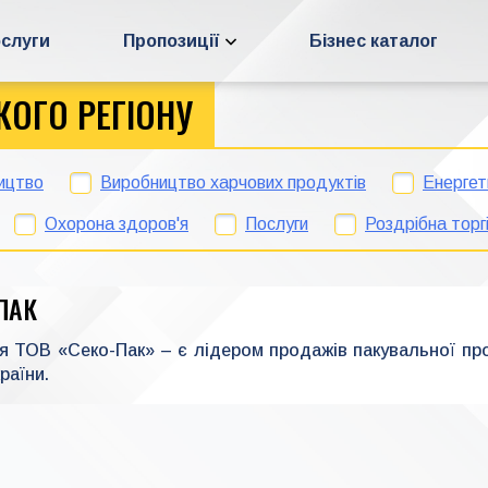
слуги
Пропозиції
Бізнес каталог
КОГО РЕГІОНУ
ицтво
Виробництво харчових продуктів
Енергет
Охорона здоров'я
Послуги
Роздрібна торг
ПАК
я ТОВ «Секо-Пак» – є лідером продажів пакувальної про
раїни.